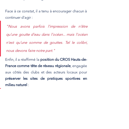
Face à ce constat, il a tenu à encourager chacun à 
continuer d’agir :
"Nous avons parfois l’impression de n’être 
qu’une goutte d’eau dans l’océan... mais l’océan 
n’est qu’une somme de gouttes. Tel le colibri, 
nous devons faire notre part."
Enfin, il a réaffirmé la 
position du CROS Hauts-de-
France comme tête de réseau régionale
, engagée 
aux côtés des clubs et des acteurs locaux pour 
préserver les sites de pratiques sportives en 
milieu naturel
 :
"N’hésitez pas à nous solliciter. Nous sommes à 
vos côtés."
Mots-clés :
Conférence Régionale du Sport
Sports de nature
Colloque
Wimille