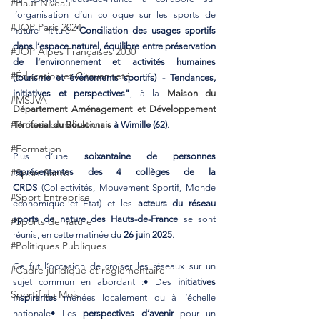
#Haut Niveau
l’organisation d’un colloque sur les sports de 
#JOP Paris 2024
nature intitulé 
"Conciliation des usages sportifs 
dans l’espace naturel, équilibre entre préservation 
#JOP Alpes Françaises 2030
de l’environnement et activités humaines 
#Éducation et Citoyenneté
(tourisme et événements sportifs) - Tendances, 
initiatives et perspectives"
, à la 
Maison du 
#MSJVA
Département Aménagement et Développement 
#Professionnalisation
Territorial du Boulonnais
 à Wimille (62)
.
#Formation
Plus d’une 
soixantaine de personnes 
#Sport Santé
représentantes des 4 collèges de la 
CRDS
 (Collectivités, Mouvement Sportif, Monde 
#Sport Entreprise
économique et État) et les 
acteurs du réseau 
sports de nature des Hauts-de-France
 se sont 
#Sports de nature
réunis, en cette matinée du 
26 juin 2025
.
#Politiques Publiques
Ce fut l’occasion de croiser les réseaux sur un 
#Cadre juridique et réglementaire
sujet commun en abordant :• Des 
initiatives 
Sportif du Mois
inspirantes
 menées localement ou à l’échelle 
nationale• Les 
perspectives d’avenir
 pour un 