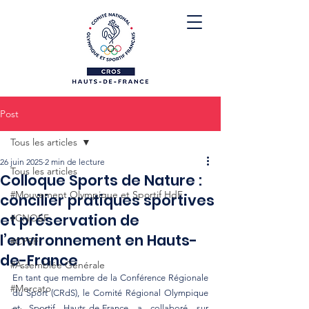
Post
Tous les articles
26 juin 2025
2 min de lecture
Tous les articles
Colloque Sports de Nature :
#Mouvement Olympique et Sportif HdF
concilier pratiques sportives
et préservation de
#CNOSF
l’environnement en Hauts-
#CPSF
de-France
#Assemblée Générale
En tant que membre de la Conférence Régionale 
#Mercato
du Sport (CRdS), le Comité Régional Olympique 
et Sportif Hauts-de-France a collaboré sur 