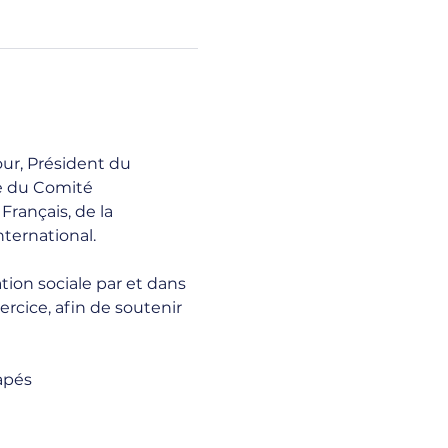
ur, Président du 
e du Comité 
rançais, de la 
ernational.  
tion sociale par et dans 
xercice, afin de soutenir 
capés