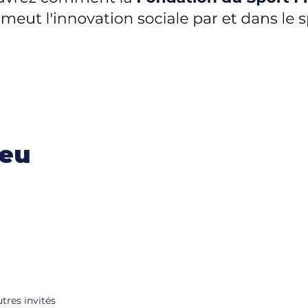
ieu
utres invités