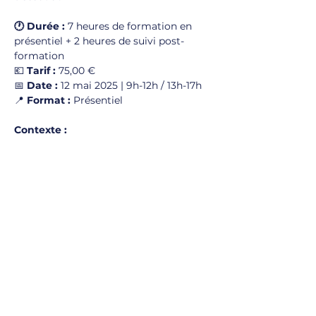
🕐 Durée :
 7 heures de formation en 
présentiel + 2 heures de suivi post-
formation
💶 
Tarif :
 75,00 €
📅 
Date :
 12 mai 2025 | 9h-12h / 13h-17h
📍 
Format :
 Présentiel
Contexte :
Afficher plus
Partager cet
événement