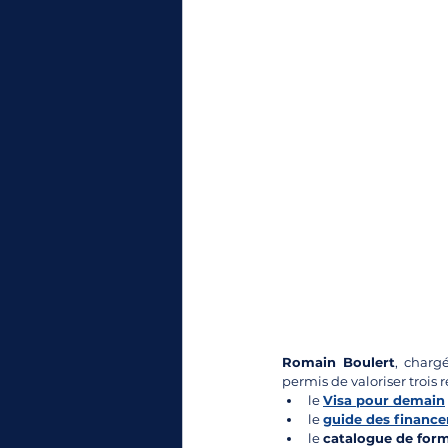
Romain Boulert
, charg
permis de valoriser trois r
le 
Visa pour demain
le 
guide des financ
le 
catalogue de for