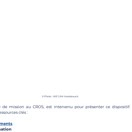
© Photo : WE CAN Hazebrouck
é de mission au CROS, est intervenu pour présenter ce dispositif. 
essources clés :
ements
mation