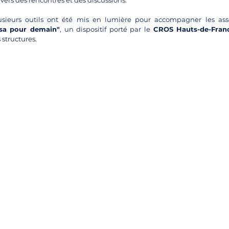
ers des rencontres et des discussions.
usieurs outils ont été mis en lumière pour accompagner les assoc
sa pour demain"
, un dispositif porté par le 
CROS Hauts-de-Fran
 structures.