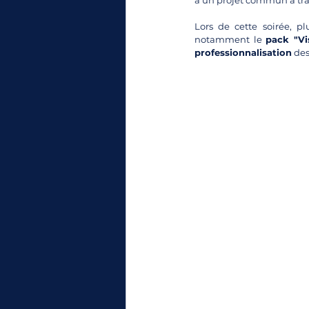
à un projet commun à trav
Lors de cette soirée, pl
notamment le 
pack "Vi
professionnalisation
 des