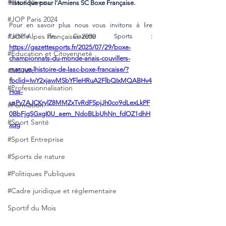
#Haut Niveau
historique pour l’Amiens SC Boxe Française.
#JOP Paris 2024
Pour en savoir plus nous vous invitons à lire 
#JOP Alpes Françaises 2030
l'article de Gazette Sports : 
https://gazettesports.fr/2025/07/29/boxe-
#Éducation et Citoyenneté
championnats-du-monde-anais-couvillers-
marque-lhistoire-de-lasc-boxe-francaise/?
#MSJVA
fbclid=IwY2xjawMSbYFleHRuA2FlbQIxMQABHv4
#Professionnalisation
Hqs-
usPv7AJCKrylZ8MMZxTvRdFSpjJh0co9dLexLkPF
#Formation
0BbFjgSGxgI0U_aem_NdoBLbUhNn_fdOZ1dhH
#Sport Santé
xqg
#Sport Entreprise
#Sports de nature
#Politiques Publiques
#Cadre juridique et réglementaire
Sportif du Mois