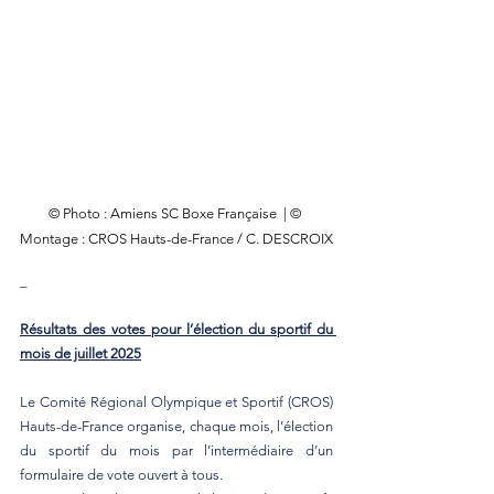
© Photo : Amiens SC Boxe Française  | © 
Montage : CROS Hauts-de-France / C. DESCROIX
_
Résultats des votes pour l’élection du sportif du 
mois de juillet 2025
Le Comité Régional Olympique et Sportif (CROS) 
Hauts-de-France organise, chaque mois, l’élection 
du sportif du mois par l’intermédiaire d’un 
formulaire de vote ouvert à tous.