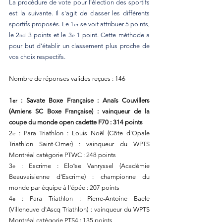
La procédure de vote pour l'élection des sportifs 
est la suivante. Il s'agit de classer les différents 
sportifs proposés. Le 1
 se voit attribuer 5 points, 
er
le 2
 3 points et le 3
 1 point. Cette méthode a 
nd
e
pour but d'établir un classement plus proche de 
vos choix respectifs.
Nombre de réponses valides reçues : 146
1
 : Savate Boxe Française : Anaïs Couvillers 
er
(Amiens SC Boxe Française) : vainqueur de la 
coupe du monde open cadette F70 : 314 points
2
 : Para Triathlon : Louis Noël (Côte d'Opale 
e
Triathlon Saint-Omer) : vainqueur du WPTS 
Montréal catégorie PTWC : 248 points
3
 : Escrime : Eloïse Vanryssel (Académie 
e
Beauvaisienne d'Escrime) : championne du 
monde par équipe à l'épée : 207 points
4
 : Para Triathlon : Pierre-Antoine Baele 
e
(Villeneuve d'Ascq Triathlon) : vainqueur du WPTS 
Montréal catégorie PTS4 : 135 points