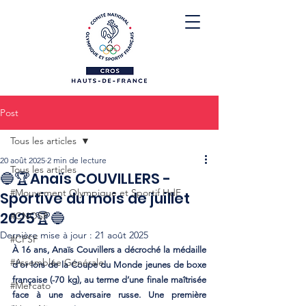
Post
Tous les articles
20 août 2025
2 min de lecture
Tous les articles
🔵🏆Anaïs COUVILLERS -
#Mouvement Olympique et Sportif HdF
Sportive du mois de juillet
2025🏆🔵
#CNOSF
Dernière mise à jour :
21 août 2025
#CPSF
À 16 ans, Anaïs Couvillers a décroché la médaille 
#Assemblée Générale
d’or lors de la Coupe du Monde jeunes de boxe 
française (-70 kg), au terme d’une finale maîtrisée 
#Mercato
face à une adversaire russe. Une première 