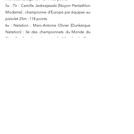
5
 : Tir : Camille Jedrzejewski (Noyon Pentathlon 
e
Moderne) : championne d'Europe par équipes au 
pistolet 25m : 118 points
6
 : Natation : Marc-Antoine Olivier (Dunkerque 
e
Natation) : 3e des championnats du Monde du 
5km, 3e des championnats du Monde du 3km 
knock-out : 100 points
Mots-clés :
Anaïs Couvillers
Gazette Sports
Savate Boxe Française
Amiens SC Boxe Franaçaise
#Haut Niveau
Commentaires